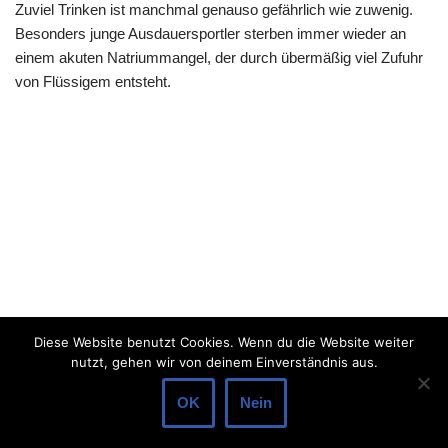
Zuviel Trinken ist manchmal genauso gefährlich wie zuwenig.
Besonders junge Ausdauersportler sterben immer wieder an
einem akuten Natriummangel, der durch übermäßig viel Zufuhr
von Flüssigem entsteht.
Diese Website benutzt Cookies. Wenn du die Website weiter
nutzt, gehen wir von deinem Einverständnis aus.
OK
Nein
Neve
| Präsentiert von
WordPress