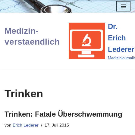
Zum
Inhalt
Dr.
Medizin-
springen
Erich
verstaendlich
Lederer
Medizinjournali
Trinken
Trinken: Fatale Überschwemmung
von
Erich Lederer
17. Juli 2015