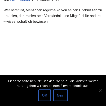
von
Erich Lederer
11. Januar 2017
Wer bereit ist, Menschen regelmäßig von seinen Erlebnissen zu
erzählen, der trainiert sein Verständnis und Mitgefühl für andere
– wissenschaftlich bewiesen.
Diese Website benutzt Cookies. Wenn du die Website weiter
nutzt, gehen wir von deinem Einverständnis aus.
OK
Nein
Neve
| Präsentiert von
WordPress