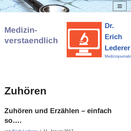
Zum
Inhalt
Dr.
Medizin-
springen
Erich
verstaendlich
Lederer
Medizinjournali
Zuhören
Zuhören und Erzählen – einfach
so….