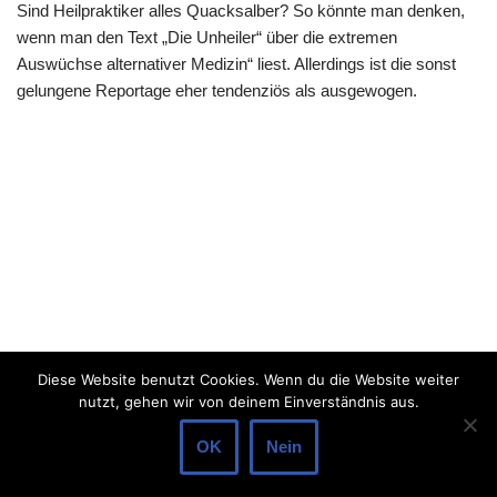
Sind Heilpraktiker alles Quacksalber? So könnte man denken,
wenn man den Text „Die Unheiler“ über die extremen
Auswüchse alternativer Medizin“ liest. Allerdings ist die sonst
gelungene Reportage eher tendenziös als ausgewogen.
Diese Website benutzt Cookies. Wenn du die Website weiter
nutzt, gehen wir von deinem Einverständnis aus.
OK
Nein
Neve
| Präsentiert von
WordPress