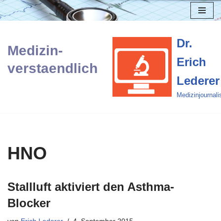
Zum
Inhalt
Dr.
Medizin-
springen
Erich
verstaendlich
Lederer
Medizinjournali
HNO
Stallluft aktiviert den Asthma-
Blocker